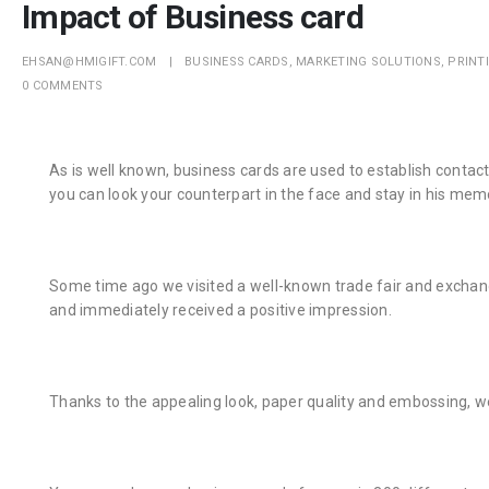
Impact of Business card
EHSAN@HMIGIFT.COM
BUSINESS CARDS
,
MARKETING SOLUTIONS
,
PRINT
0 COMMENTS
As is well known, business cards are used to establish conta
you can look your counterpart in the face and stay in his mem
Some time ago we visited a well-known trade fair and excha
and immediately received a positive impression.
Thanks to the appealing look, paper quality and embossing, we