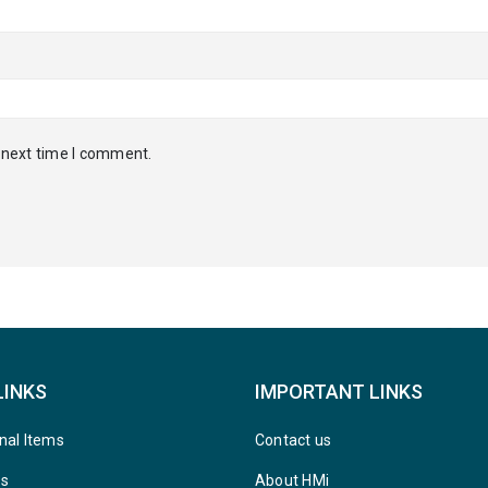
 next time I comment.
LINKS
IMPORTANT LINKS
nal Items
Contact us
ys
About HMi