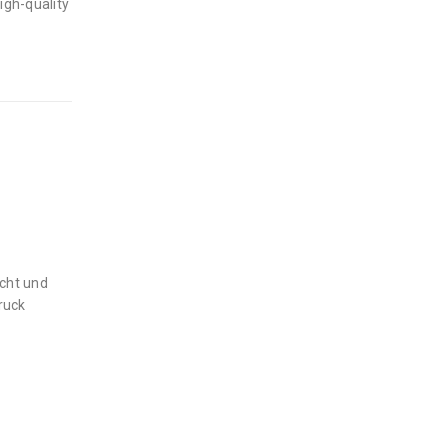
igh-quality
ucht und
ruck
e