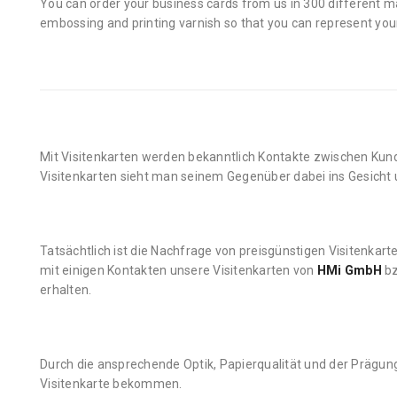
You can order your business cards from us in 300 different ma
embossing and printing varnish so that you can represent you
Mit Visitenkarten werden bekanntlich Kontakte zwischen Ku
Visitenkarten sieht man seinem Gegenüber dabei ins Gesicht u
Tatsächtlich ist die Nachfrage von preisgünstigen Visitenkar
mit einigen Kontakten unsere Visitenkarten von
HMi GmbH
b
erhalten.
Durch die ansprechende Optik, Papierqualität und der Prägun
Visitenkarte bekommen.