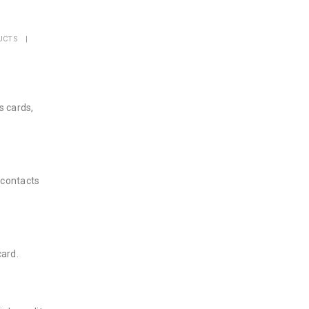
UCTS
s cards,
contacts
card.