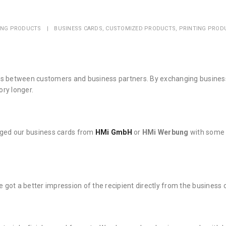
ING PRODUCTS
BUSINESS CARDS
,
CUSTOMIZED PRODUCTS
,
PRINTING PROD
cts between customers and business partners. By exchanging busines
ory longer.
nged our business cards from
HMi GmbH
or
HMi Werbung
with some 
 got a better impression of the recipient directly from the business 