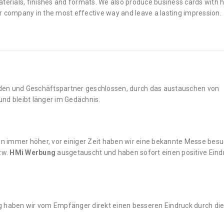
terials, finishes and formats. We also produce business cards with h
r company in the most effective way and leave a lasting impression.
nden und Geschäftspartner geschlossen, durch das austauschen von
nd bleibt länger im Gedächnis.
ten immer höher, vor einiger Zeit haben wir eine bekannte Messe bes
zw.
HMi Werbung
ausgetauscht und haben sofort einen positive Eind
g haben wir vom Empfänger direkt einen besseren Eindruck durch di