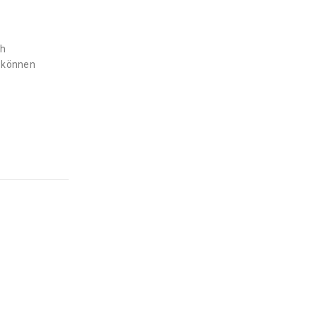
ch
n können