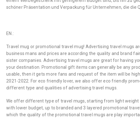
einem Werbegeschenk mit geringerem Budget sind, bis hin zu geb
schöner Präsentation und Verpackung für Unternehmen, die die Qu
EN.:
Travel mug or promotional travel mug!
Advertising travel mugs ar
business mans and prices are according the quality and brand fai
sister companies.
Advertising travel mugs are great for having your
your destination.
Promotional gift items can generally be any pro
usable, then it gets more fans and request of the item will be hig
2021-2022.
For eco friendly lover, we also offer eco friendly pr
different type and qualities of advertising travel mugs.
We offer different type of travel mugs, starting from light weigh
with lower budget, up to branded and 3 layered promotional trav
which the quality of the promotional travel mugs are play importan