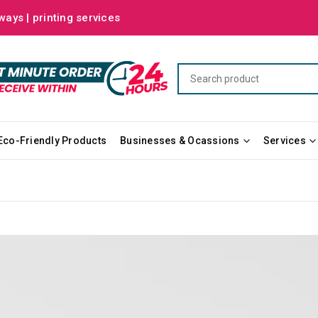
ways | printing services
Eco-Friendly Products
Businesses & Ocassions
Services