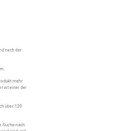
nd nach der
en.
Produkt mehr
 ist einer der
ch über 120
er Suche nach