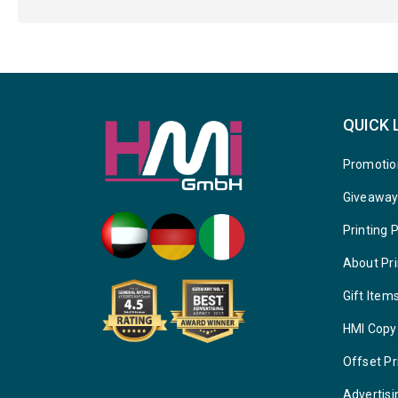
QUICK 
Promotio
Giveawa
Printing 
About Pri
Gift Item
HMI Copy
Offset Pr
Advertisi