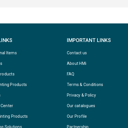
LINKS
IMPORTANT LINKS
nal Items
Contact us
ys
About HMi
Products
FAQ
nting Products
Terms & Conditions
s
Privacy & Policy
 Center
Our catalogues
inting Products
Our Profile
ng Solutions
Partnership