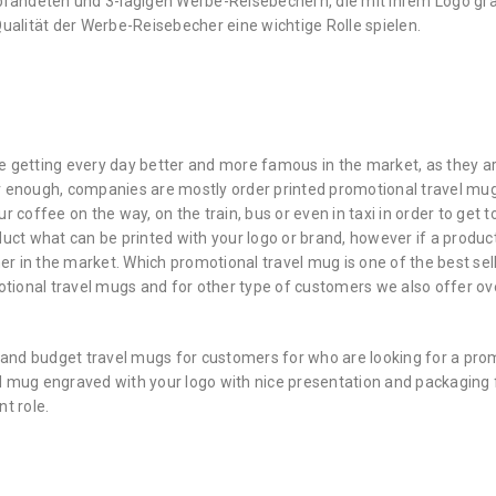
randeten und 3-lagigen Werbe-Reisebechern, die mit Ihrem Logo grav
alität der Werbe-Reisebecher eine wichtige Rolle spielen.
e getting every day better and more famous in the market, as they ar
r enough, companies are mostly order printed promotional travel mug
 coffee on the way, on the train, bus or even in taxi in order to get to
duct what can be printed with your logo or brand, however if a produ
her in the market.
Which promotional travel mug is one of the best sell
omotional travel mugs and for other type of customers we also offer o
t and budget travel mugs for customers for who are looking for a prom
el mug engraved with your logo with nice presentation and packaging
t role.