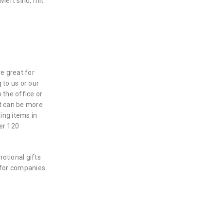
iert sind, mit
e great for
 to us or our
 the office or
ct can be more
ing items in
ver 120
otional gifts
 for companies